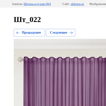
Альбом:
Шторы в кухню 004
Сайт:
ekbstep.ru
Изображение
Шт_022
Предыдущее
Следующее